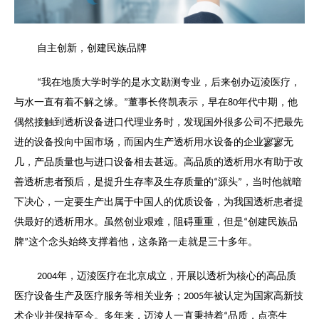
自主创新，创建民族品牌
我在地质大学时学的是水文勘测专业，后来创办迈淩医疗，
“
与水一直有着不解之缘。
董事长佟凯表示，早在
年代中期，他
”
80
偶然接触到透析设备进口代理业务时，发现国外很多公司不把最先
进的设备投向中国市场，而国内生产透析用水设备的企业寥寥无
几，产品质量也与进口设备相去甚远。高品质的透析用水有助于改
善透析患者预后，是提升生存率及生存质量的
源头
，当时他就暗
“
”
下决心，一定要生产出属于中国人的优质设备，为我国透析患者提
供最好的透析用水。虽然创业艰难，阻碍重重，但是
创建民族品
“
牌
这个念头始终支撑着他，这条路一走就是三十多年。
”
年，迈淩医疗在北京成立，开展以透析为核心的高品质
2004
医疗设备生产及医疗服务等相关业务；
年被认定为国家高新技
2005
术企业并保持至今。多年来，迈淩人一直秉持着
品质，点亮生
“